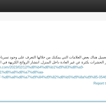
tegories
Register
Login
عميل هناك بعض العلامات التي يمكنك من خلالها التعرف على وجود تسربات
ر الحشرات بكثرة عن غير العادة داخل المنزل. انتشار الروائح الكريهة ف
ddah.com/2023/02/12/%d8%b4%d8%b1%d9%83%d8%a9-
1%d8%a8%d8%a7%d8%aa-
%d8%a8%d8%a7%d9%84%d9%82%d8%b5%d9%8a%d9%85-05466
Report t