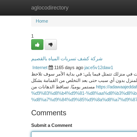
aglocodirectory
Home
New Site Listings
Add Site
Ca
Home
1
شركة كشف تسربات المياه بالقصيم
Internet
1165 days ago
jace5v12daw1
 في منزلك تتمثل فيما يلي: في بداية الأمر سوف تلاحظ
ي المنزل بدون أي سبب حتى بعد التخلص من القمامة بشكل
مستمر يوميًا. تساقط الدهانات من
https://adawaaje
%d9%83%d8%b4%d9%81-%d8%aa%d8%b3%d8%b
%d8%a7%d9%84%d9%85%d9%8a%d8%a7%d9%87-
Comments
Submit a Comment