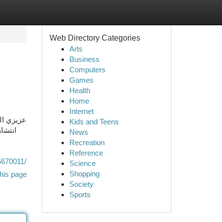
Web Directory Categories
Arts
Business
Computers
Games
Health
Home
Internet
عزيزي ال
Kids and Teens
انتشا
News
Recreation
Reference
70011/
Science
Shopping
his page
Society
Sports