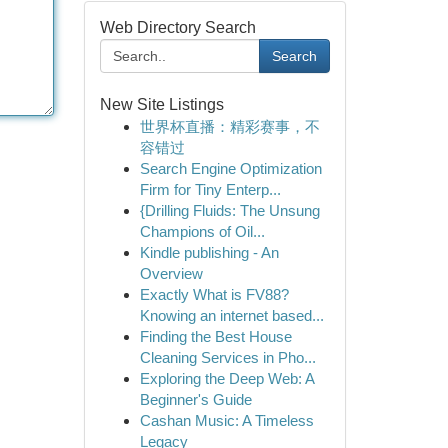
Web Directory Search
Search
New Site Listings
世界杯直播：精彩赛事，不
容错过
Search Engine Optimization
Firm for Tiny Enterp...
{Drilling Fluids: The Unsung
Champions of Oil...
Kindle publishing - An
Overview
Exactly What is FV88?
Knowing an internet based...
Finding the Best House
Cleaning Services in Pho...
Exploring the Deep Web: A
Beginner's Guide
Cashan Music: A Timeless
Legacy