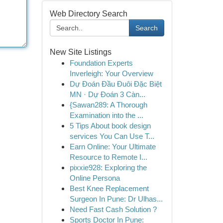
Web Directory Search
Search
New Site Listings
Foundation Experts
Inverleigh: Your Overview
Dự Đoán Đầu Đuôi Đặc Biệt
MN · Dự Đoán 3 Càn...
{Sawan289: A Thorough
Examination into the ...
5 Tips About book design
services You Can Use T...
Earn Online: Your Ultimate
Resource to Remote I...
pixxie928: Exploring the
Online Persona
Best Knee Replacement
Surgeon In Pune: Dr Ulhas...
Need Fast Cash Solution ?
Sports Doctor In Pune: