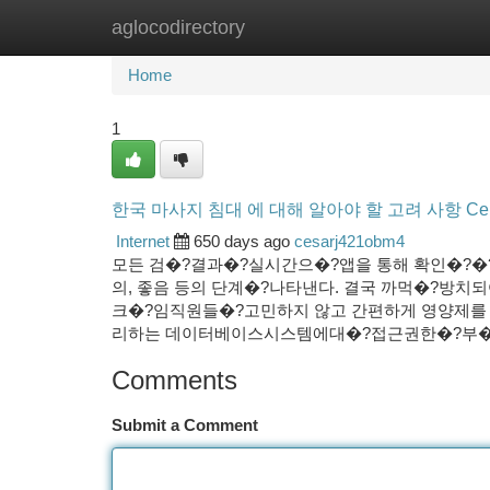
aglocodirectory
Home
New Site Listings
Add Site
Ca
Home
1
한국 마사지 침대 에 대해 알아야 할 고려 사항 Cer
Internet
650 days ago
cesarj421obm4
모든 검�?결과�?실시간으�?앱을 통해 확인�?�
의, 좋음 등의 단계�?나타낸다. 결국 까먹�?방치되
크�?임직원들�?고민하지 않고 간편하게 영양제를 
리하는 데이터베이스시스템에대�?접근권한�?부�?변
Comments
Submit a Comment