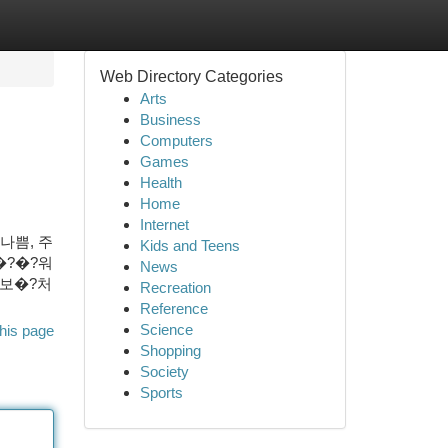
Web Directory Categories
Arts
Business
Computers
Games
Health
Home
Internet
나쁨, 주
Kids and Teens
�?�?워
News
정보�?처
Recreation
Reference
Science
his page
Shopping
Society
Sports