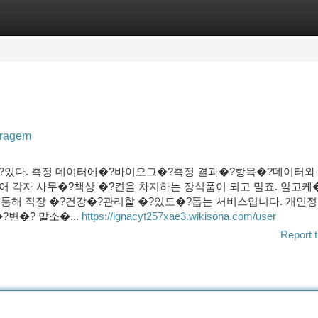
tegories
Register
Login
agem
?있다. 측정 데이터에�?바이오그�?측정 결과�?항목�?데이터와 
어 각자 사무�?책상 �?켠을 차지하는 장식품이 되고 말죠. 알고케
통해 직장 �?건강�?관리할 �?있도�?돕는 서비스입니다. 개인
�? 말소�...
https://ignacyt257xae3.wikisona.com/user
Report t