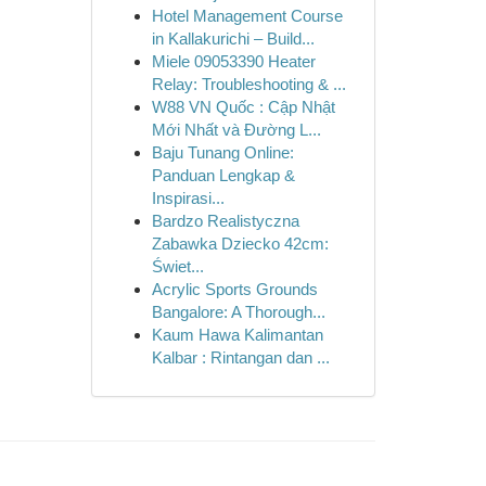
Hotel Management Course
in Kallakurichi – Build...
Miele 09053390 Heater
Relay: Troubleshooting & ...
W88 VN Quốc : Cập Nhật
Mới Nhất và Đường L...
Baju Tunang Online:
Panduan Lengkap &
Inspirasi...
Bardzo Realistyczna
Zabawka Dziecko 42cm:
Świet...
Acrylic Sports Grounds
Bangalore: A Thorough...
Kaum Hawa Kalimantan
Kalbar : Rintangan dan ...