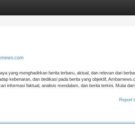
tegories
Register
Login
arnews.com
a yang menghadirkan berita terbaru, aktual, dan relevan dari berba
adap kebenaran, dan dedikasi pada berita yang objektif, Ambarnews
informasi faktual, analisis mendalam, dan berita terkini. Mulai dari p
Report t