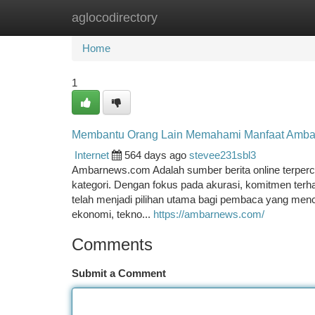
aglocodirectory
Home
New Site Listings
Add Site
Ca
Home
1
Membantu Orang Lain Memahami Manfaat Amb
Internet
564 days ago
stevee231sbl3
Ambarnews.com Adalah sumber berita online terpercay
kategori. Dengan fokus pada akurasi, komitmen terh
telah menjadi pilihan utama bagi pembaca yang mencari 
ekonomi, tekno...
https://ambarnews.com/
Comments
Submit a Comment