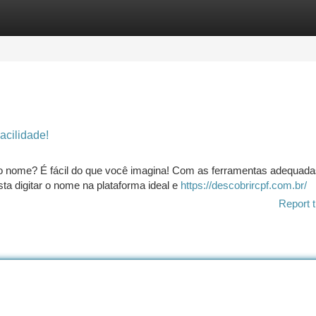
tegories
Register
Login
cilidade!
o nome? É fácil do que você imagina! Com as ferramentas adequada
a digitar o nome na plataforma ideal e
https://descobrircpf.com.br/
Report t