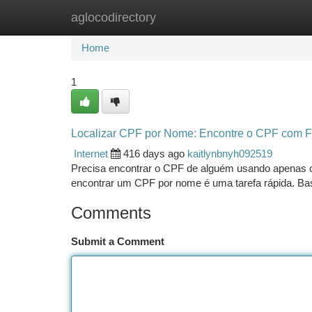
aglocodirectory
Home
New Site Listings
Add Site
Ca
Home
1
Localizar CPF por Nome: Encontre o CPF com Fa
Internet
416 days ago
kaitlynbnyh092519
Precisa encontrar o CPF de alguém usando apenas 
encontrar um CPF por nome é uma tarefa rápida. Bast
Comments
Submit a Comment