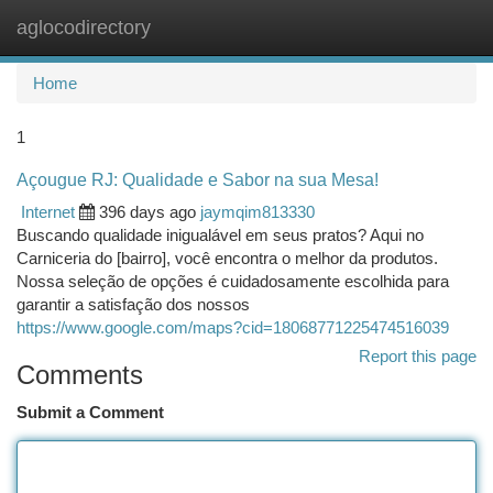
aglocodirectory
Togg
navi
Home
1
Açougue RJ: Qualidade e Sabor na sua Mesa!
Internet
396 days ago
jaymqim813330
Buscando qualidade inigualável em seus pratos? Aqui no
Carniceria do [bairro], você encontra o melhor da produtos.
Nossa seleção de opções é cuidadosamente escolhida para
garantir a satisfação dos nossos
https://www.google.com/maps?cid=18068771225474516039
Report this page
Comments
Submit a Comment