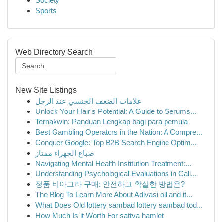
Society
Sports
Web Directory Search
New Site Listings
علامات الضعف الجنسي عند الرجل
Unlock Your Hair's Potential: A Guide to Serums...
Ternakwin: Panduan Lengkap bagi para pemula
Best Gambling Operators in the Nation: A Compre...
Conquer Google: Top B2B Search Engine Optim...
صباغ الجهراء ممتاز
Navigating Mental Health Institution Treatment:...
Understanding Psychological Evaluations in Cali...
정품 비아그라 구매: 안전하고 확실한 방법은?
The Blog To Learn More About Adivasi oil and it...
What Does Old lottery sambad lottery sambad tod...
How Much Is it Worth For sattva hamlet