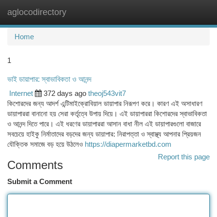
aglocodirectory
Togg
navi
Home
1
ভাই ডায়াপার: স্বাভাবিকতা ও আনন্দ
Internet
372 days ago
theoj543vit7
কিশোরদের জন্য আদর্শ এন্টিমাইক্রোবিয়াল ডায়াপার নিরূপণ করে। কারণ এই অসাধারণ
ডায়াপাররা বানানো হয় সেরা কর্তৃত্বে উপায় দিয়ে। এই ডায়াপাররা কিশোরদের স্বাভাবিকতা
ও আনন্দ দিতে পারে। এই ধরণের ডায়াপাররা আসান বাধা নীল এই ডায়াপারগুলো বাজারে
সবচেয়ে হাইকু নির্মাতাদের বড়দের জন্য ডায়াপার: নিরাপত্তা ও স্বাস্থ্য আপনার প্রিয়জন
যৌক্তিক সমাজে বড় হয়ে উঠলেও
https://diapermarketbd.com
Report this page
Comments
Submit a Comment