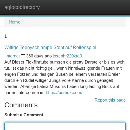
aglocodirectory
Togg
navi
Home
1
Willige Teenyschlampe Steht auf Rollenspiel
Internet
366 days ago
josephr220kta0
Auf Dieser Fickfilmtube bumsen die pretty Darsteller bis es weh
tut. Ist das nicht richtig geil, wenn hinrei&szlig;ende Frauen mit
engen Fotzen und riesigen Busen bei einem versauten Dreier
durch ein Rudel williger Jungs volle Kanne durch genagelt
werden. Abartige Latina Muschis haben long lasting Bock auf
harten Intercourse im
https://pornck.com/
Report this page
Comments
Submit a Comment