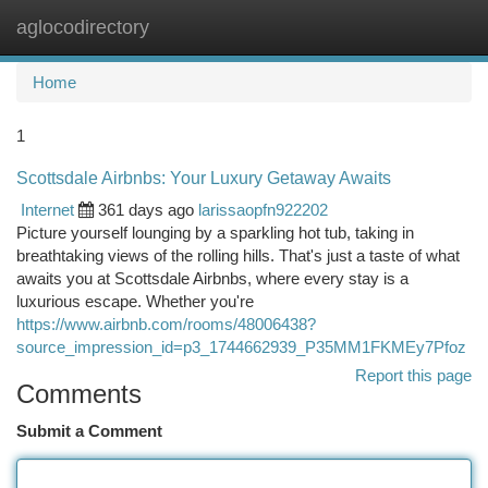
aglocodirectory
Togg
navi
Home
1
Scottsdale Airbnbs: Your Luxury Getaway Awaits
Internet
361 days ago
larissaopfn922202
Picture yourself lounging by a sparkling hot tub, taking in
breathtaking views of the rolling hills. That's just a taste of what
awaits you at Scottsdale Airbnbs, where every stay is a
luxurious escape. Whether you're
https://www.airbnb.com/rooms/48006438?
source_impression_id=p3_1744662939_P35MM1FKMEy7Pfoz
Report this page
Comments
Submit a Comment