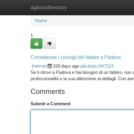
aglocodirectory
Home
New Site Listings
Add Site
Ca
Home
1
Considerare i consigli del fabbro a Padova
Internet
326 days ago
jakubqizx947224
Se ti ritrovi a Padova e hai bisogno di un fabbro, non a
professionalità e la sua attenzione ai dettagli. Con an
Comments
Submit a Comment