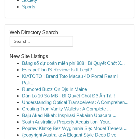
Society
Sports
Web Directory Search
New Site Listings
Bảng số dự đoán miễn phí 888 : Bí Quyết Chốt X...
EscapePlan IS Review: Is It Legit?
KIATOTO : Brand Toto Macau 4D Portal Resmi
Pali...
Rumored Buzz On Djs In Maine
Dàn Lô 10 Số MB - Bí Quyết Chốt Đề Ăn Tài !
Understanding Optical Transceivers: A Comprehen...
Creating Tron Vanity Wallets : A Complete ...
Baju Akad Nikah: Inspirasi Pakaian Upacara ...
South Australia's Property Acquisition: Your...
Popraw Klatkę Bez Wyginania Się: Model Trenera ...
{copyright Australia: A Elegant Style Deep Dive