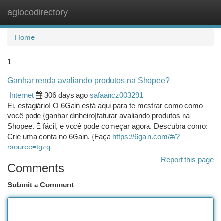
aglocodirectory
Togg
navi
Home
1
Ganhar renda avaliando produtos na Shopee?
Internet
306 days ago
safaancz003291
Ei, estagiário! O 6Gain está aqui para te mostrar como como
você pode {ganhar dinheiro|faturar avaliando produtos na
Shopee. É fácil, e você pode começar agora. Descubra como:
Crie uma conta no 6Gain. {Faça
https://6gain.com/#/?
rsource=tgzq
Report this page
Comments
Submit a Comment