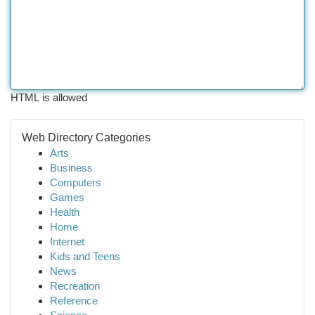
HTML is allowed
Web Directory Categories
Arts
Business
Computers
Games
Health
Home
Internet
Kids and Teens
News
Recreation
Reference