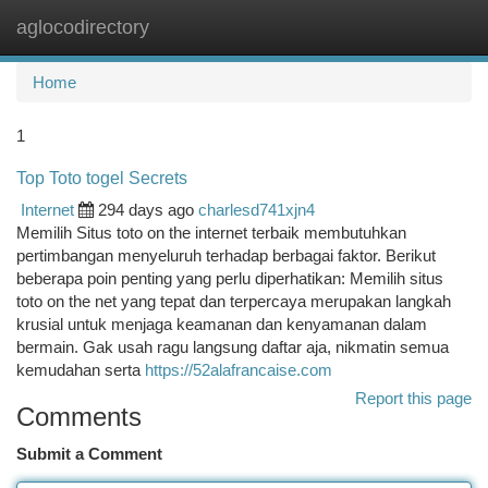
aglocodirectory
Togg
navi
Home
1
Top Toto togel Secrets
Internet
294 days ago
charlesd741xjn4
Memilih Situs toto on the internet terbaik membutuhkan
pertimbangan menyeluruh terhadap berbagai faktor. Berikut
beberapa poin penting yang perlu diperhatikan: Memilih situs
toto on the net yang tepat dan terpercaya merupakan langkah
krusial untuk menjaga keamanan dan kenyamanan dalam
bermain. Gak usah ragu langsung daftar aja, nikmatin semua
kemudahan serta
https://52alafrancaise.com
Report this page
Comments
Submit a Comment