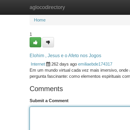
aglocodirectory
Home
New Site Listings
Add Site
Ca
Home
1
Elohim , Jesus e o Afeto nos Jogos
Internet
262 days ago
emiliaebde174317
Em um mundo virtual cada vez mais imersivo, onde a 
pergunta fascinante: como elementos espirituais co
Comments
Submit a Comment