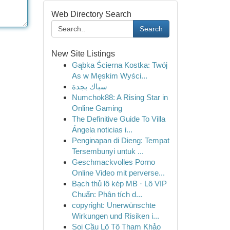
Web Directory Search
Search
New Site Listings
Gąbka Ścierna Kostka: Twój
As w Męskim Wyści...
سباك بجدة
Numchok88: A Rising Star in
Online Gaming
The Definitive Guide To Villa
Ángela noticias i...
Penginapan di Dieng: Tempat
Tersembunyi untuk ...
Geschmackvolles Porno
Online Video mit perverse...
Bạch thủ lô kép MB · Lô VIP
Chuẩn: Phân tích d...
copyright: Unerwünschte
Wirkungen und Risiken i...
Soi Cầu Lô Tô Tham Khảo