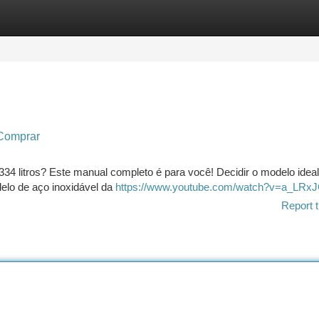
tegories
Register
Login
 Comprar
334 litros? Este manual completo é para você! Decidir o modelo ideal
delo de aço inoxidável da
https://www.youtube.com/watch?v=a_LR
Report t