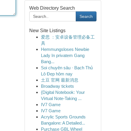
Web Directory Search
Search
New Site Listings
爱思 ：安卓设备管理必备工
具
Hemmungsloses Newbie
Lady In privatem Gang
Bang...
Soi chuyên sâu · Bạch Thủ
Lô Đẹp hôm nay
土豆 官网 最新消息
Broadway tickets
{Digital Notebook: Your
Virtual Note-Taking ...
IV7 Game
IV7 Game
Acrylic Sports Grounds
Bangalore: A Detailed...
Purchase GBL Wheel