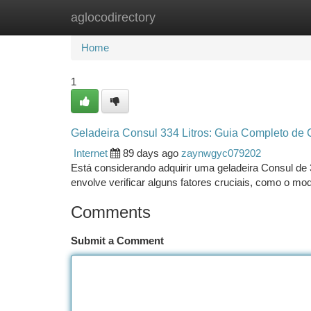
aglocodirectory
Home
New Site Listings
Add Site
Ca
Home
1
Geladeira Consul 334 Litros: Guia Completo de
Internet
89 days ago
zaynwgyc079202
Está considerando adquirir uma geladeira Consul de 
envolve verificar alguns fatores cruciais, como o mo
Comments
Submit a Comment