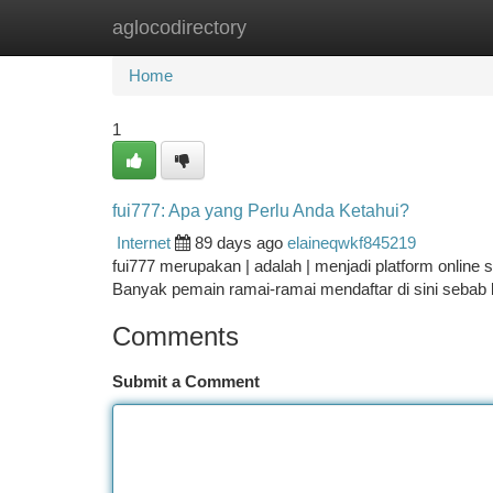
aglocodirectory
Home
New Site Listings
Add Site
Ca
Home
1
fui777: Apa yang Perlu Anda Ketahui?
Internet
89 days ago
elaineqwkf845219
fui777 merupakan | adalah | menjadi platform online s
Banyak pemain ramai-ramai mendaftar di sini seba
Comments
Submit a Comment