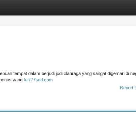
tegories
Register
Login
ebuah tempat dalam berjudi judi olahraga yang sangat digemari di nege
b bonus yang
fui777sdd.com
Report t