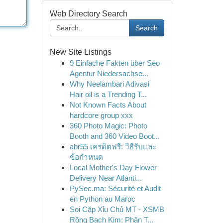
Web Directory Search
Search
New Site Listings
9 Einfache Fakten über Seo
Agentur Niedersachse...
Why Neelambari Adivasi
Hair oil is a Trending T...
Not Known Facts About
hardcore group xxx
360 Photo Magic: Photo
Booth and 360 Video Boot...
abr55 เครดิตฟรี: วิธีรับและ
ข้อกำหนด
Local Mother's Day Flower
Delivery Near Atlanti...
PySec.ma: Sécurité et Audit
en Python au Maroc
Soi Cặp Xỉu Chủ MT - XSMB
Rồng Bạch Kim: Phân T...