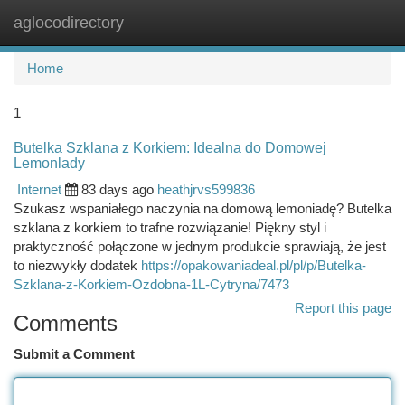
aglocodirectory
Togg
navi
Home
1
Butelka Szklana z Korkiem: Idealna do Domowej
Lemonlady
Internet
83 days ago
heathjrvs599836
Szukasz wspaniałego naczynia na domową lemoniadę? Butelka
szklana z korkiem to trafne rozwiązanie! Piękny styl i
praktyczność połączone w jednym produkcie sprawiają, że jest
to niezwykły dodatek
https://opakowaniadeal.pl/pl/p/Butelka-
Szklana-z-Korkiem-Ozdobna-1L-Cytryna/7473
Report this page
Comments
Submit a Comment