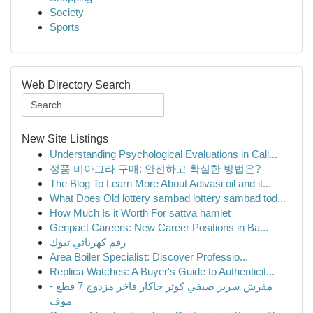
Society
Sports
Web Directory Search
New Site Listings
Understanding Psychological Evaluations in Cali...
정품 비아그라 구매: 안전하고 확실한 방법은?
The Blog To Learn More About Adivasi oil and it...
What Does Old lottery sambad lottery sambad tod...
How Much Is it Worth For sattva hamlet
Genpact Careers: New Career Positions in Ba...
رقم كهربائي تبوك
Area Boiler Specialist: Discover Professio...
Replica Watches: A Buyer's Guide to Authenticit...
مفرش سرير صيفي كوثر جاكار فاخر مزدوج 7 قطع -
موف