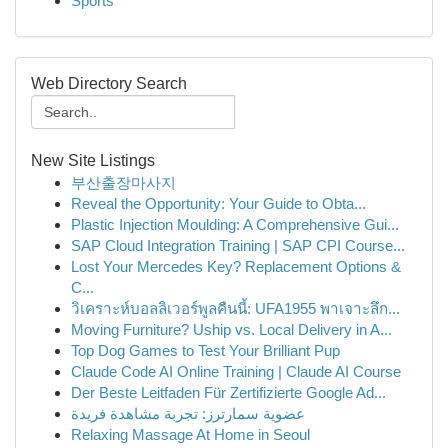
Sports
Web Directory Search
New Site Listings
부산출장마사지
Reveal the Opportunity: Your Guide to Obta...
Plastic Injection Moulding: A Comprehensive Gui...
SAP Cloud Integration Training | SAP CPI Course...
Lost Your Mercedes Key? Replacement Options &
C...
วิเคราะห์บอลลิเวอร์พูลคืนนี้: UFA1955 พาเจาะลึก...
Moving Furniture? Uship vs. Local Delivery in A...
Top Dog Games to Test Your Brilliant Pup
Claude Code AI Online Training | Claude AI Course
Der Beste Leitfaden Für Zertifizierte Google Ad...
عضوية سمارترز: تجربة مشاهدة فريدة
Relaxing Massage At Home in Seoul