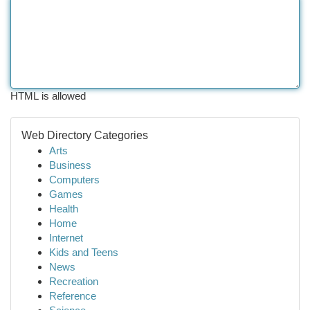
HTML is allowed
Web Directory Categories
Arts
Business
Computers
Games
Health
Home
Internet
Kids and Teens
News
Recreation
Reference