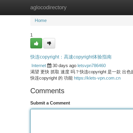
aglocodirectory
Home
New Site Listings
Add Site
Ca
Home
1
快连copyright：高速copyright体验指南
Internet
30 days ago
letsvpn786460
渴望 更快 抓取 速度 吗？快连copyright 是一款 
快连copyright 的 功能
https://klets-vpn.com.cn
Comments
Submit a Comment