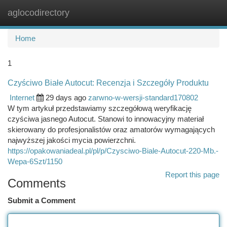
aglocodirectory
Togg
navi
Home
1
Czyściwo Białe Autocut: Recenzja i Szczegóły Produktu
Internet
29 days ago
zarwno-w-wersji-standard170802
W tym artykuł przedstawiamy szczegółową weryfikację
czyściwa jasnego Autocut. Stanowi to innowacyjny materiał
skierowany do profesjonalistów oraz amatorów wymagających
najwyższej jakości mycia powierzchni.
https://opakowaniadeal.pl/pl/p/Czysciwo-Biale-Autocut-220-Mb.-
Wepa-6Szt/1150
Report this page
Comments
Submit a Comment