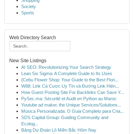
Shopping
Society
Sports
Web Directory Search
New Site Listings
AI SEO: Revolutionizing Your Search Strategy
Lean Six Sigma: A Complete Guide to Its Uses
{Cebu Flower Shop: Your Guide to the Best Flori...
W88: Link Cá Cược Uy Tín và Đường Link Hiện...
How Guest Posting Site For Backlinks Can Save Y...
PySec.ma: Sécurité et Audit en Python au Maroc
Youtube ad maker, the Unique Services/Solutions...
Música Personalizada: O Guia Completo para Cria...
SDS Capital Group: Guiding Community and
Ecolog...
Bảng Dự Đoán Lô Miền Bắc Hôm Nay